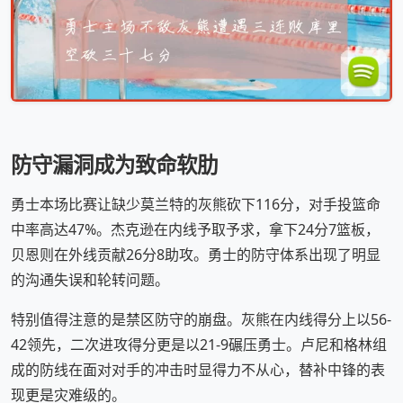
防守漏洞成为致命软肋
勇士本场比赛让缺少莫兰特的灰熊砍下116分，对手投篮命
中率高达47%。杰克逊在内线予取予求，拿下24分7篮板，
贝恩则在外线贡献26分8助攻。勇士的防守体系出现了明显
的沟通失误和轮转问题。
特别值得注意的是禁区防守的崩盘。灰熊在内线得分上以56-
42领先，二次进攻得分更是以21-9碾压勇士。卢尼和格林组
成的防线在面对对手的冲击时显得力不从心，替补中锋的表
现更是灾难级的。