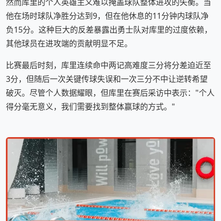
然而库里的个人英雄主义难以掩盖球队整体进攻的失衡。当
他在场时球队净胜分达到9，但在他休息的11分钟内球队净
负15分。这种巨大的反差暴露出勇士队对库里的过度依赖，
其他球员在进攻端的贡献明显不足。
比赛最后时刻，库里连续命中两记高难度三分将分差迫近至
3分，但随后一次关键传球失误和一次三分不中让逆转希望
破灭。尽管个人数据耀眼，但库里在赛后采访中表示："个人
得分毫无意义，我们需要找到整体赢球的方式。"