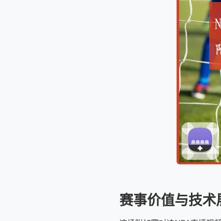
赛事价值与技术