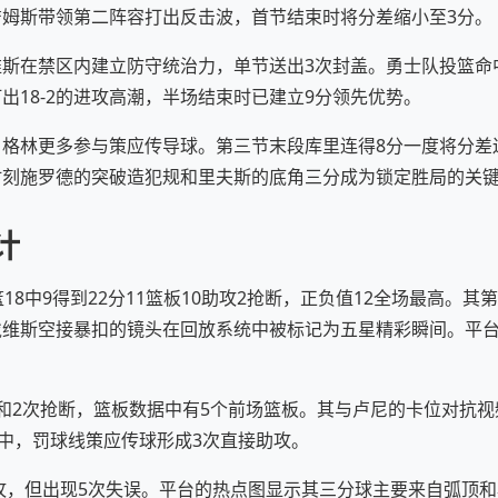
姆斯带领第二阵容打出反击波，首节结束时将分差缩小至3分。
斯在禁区内建立防守统治力，单节送出3次封盖。勇士队投篮命中
出18-2的进攻高潮，半场结束时已建立9分领先优势。
格林更多参与策应传导球。第三节末段库里连得8分一度将分差
时刻施罗德的突破造犯规和里夫斯的底角三分成为锁定胜局的关
计
18中9得到22分11篮板10助攻2抢断，正负值12全场最高。
戴维斯空接暴扣的镜头在回放系统中被标记为五星精彩瞬间。平
和2次抢断，篮板数据中有5个前场篮板。其与卢尼的卡位对抗视
6中，罚球线策应传球形成3次直接助攻。
助攻，但出现5次失误。平台的热点图显示其三分球主要来自弧顶和