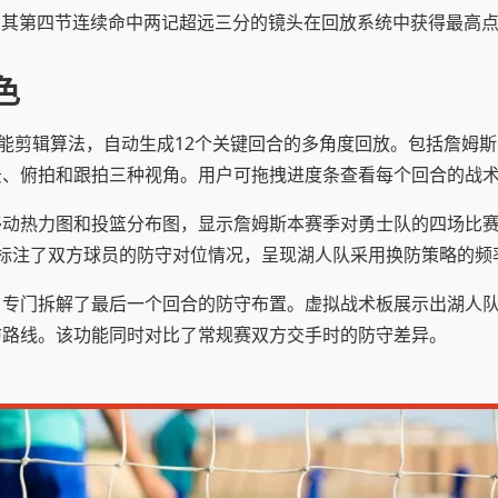
。其第四节连续命中两记超远三分的镜头在回放系统中获得最高
色
用智能剪辑算法，自动生成12个关键回合的多角度回放。包括詹姆
景、俯拍和跟拍三种视角。用户可拖拽进度条查看每个回合的战
动热力图和投篮分布图，显示詹姆斯本赛季对勇士队的四场比赛
标注了双方球员的防守对位情况，呈现湖人队采用换防策略的频
，专门拆解了最后一个回合的防守布置。虚拟战术板展示出湖人
防路线。该功能同时对比了常规赛双方交手时的防守差异。