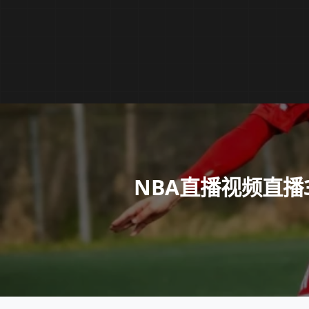
NBA直播视频直播