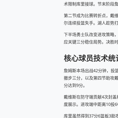
术限制库里接球。节末阶段詹
第二节成为比赛转折点，戴维
尔连续投篮失手。湖人趁势打
下半场勇士队改变进攻策略，
应关键三分稳住局势。决胜
核心球员技术统
詹姆斯本场出战42分钟，投篮
撤步三分，以及第四节助攻
分达到9分。
戴维斯在防守端贡献4次封盖
度展示。进攻端中距离10投
库里虽然得到37分6篮板3