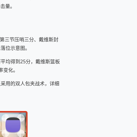
点击量。
斯第三节压哨三分、戴维斯封
术落位示意图。
平均得到25分，戴维斯篮板
率变化。
队采用的双人包夹战术，详细