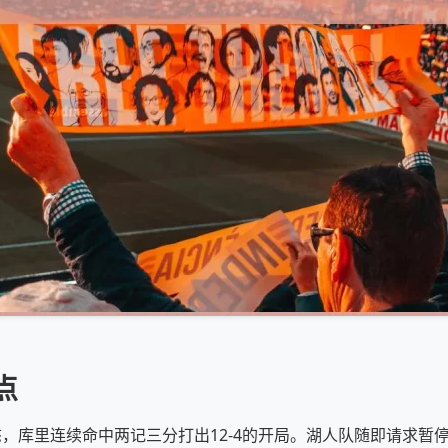
点
，库里连续命中两记三分打出12-4的开局。湖人队随即请求暂