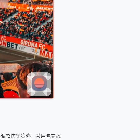
停调整防守策略，采用包夹战