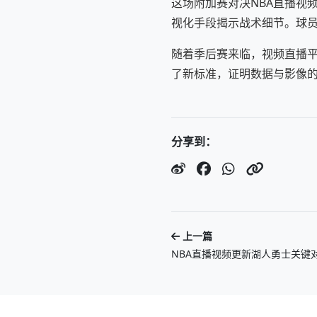
这场附加赛对决NBA直播视
视化手段揭示战术细节。球
随着季后赛来临，视频直播
了新标准，证明数据与影像
分享到：
上一篇
NBA直播视频更新湖人勇士关键