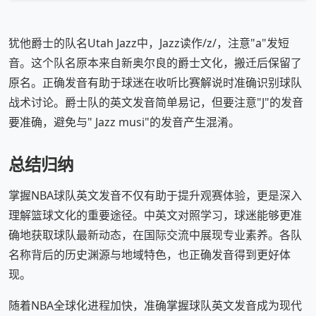
犹他爵士的队名Utah Jazz中，Jazz读作/z/，注意"a"发短
音。这个队名原本来自新奥尔良的爵士文化，搬迁后保留了
原名。正确发音有助于球迷在收听比赛解说时准确识别球队
战术讨论。爵士队的英文发音简单易记，但要注意"J"的发音
要准确，避免与" Jazz musi"的发音产生混淆。
总结归纳
掌握NBA球队英文发音不仅有助于提升观赛体验，更是深入
理解篮球文化的重要途径。中英文对照学习，球迷能够更准
确地获取球队最新动态，在国际交流中展现专业素养。各队
名称背后的历史渊源与地域特色，也正确发音得到更好体
现。
随着NBA全球化进程加快，准确掌握球队英文发音成为现代