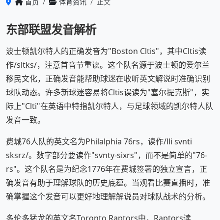
首页
体育资讯
正文
东部联盟发音解析
波士顿凯尔特人的正确发音为"Boston Cltis"，其中Cltis读
作/sltks/，注意首音节重读。这个队名源于波士顿的爱尔兰
移民文化，正确发音能帮助球迷在收听英文解说时准确识别
球队动态。许多新球迷容易将Cltis误读为"塞尔提克斯"，实
际上"Clti"在英语中特指凯尔特人，与足球领域的凯尔特人队
发音一致。
费城76人队的英文名为Philalphia 76rs，读作/lli svnti
sksrz/。数字部分要读作"svnty-sixrs"，而不是简单的"76-
rs"。这个队名是为纪念1776年在费城签署的独立宣言，正
确发音有助于理解球队的历史底蕴。当观看比赛直播时，准
确掌握这个发音可以更好地理解解说员对球队战术的分析。
多伦多猛龙的英文名Toronto Raptors中，Raptors读