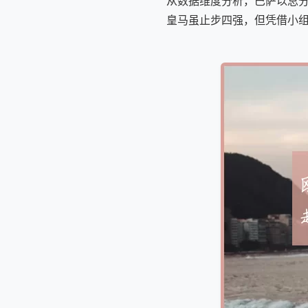
从数据维度分析，巴萨以总分
皇马虽止步四强，但凭借小