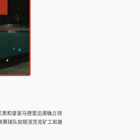
尼黑和皇家马德里迅速确立领
联赛球队如顿涅茨克矿工和基