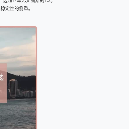
远超亚军尤文图斯的1.2。
程稳定性的侧重。