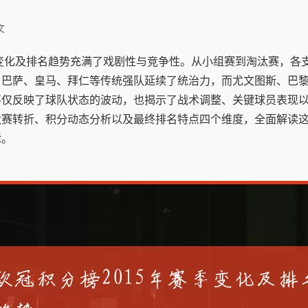
文
季变化及排名趋势充满了戏剧性与竞争性。从小组赛到淘汰赛，各
。巴萨、皇马、拜仁等传统强队延续了统治力，而尤文图斯、巴
不仅反映了球队状态的波动，也揭示了战术调整、关键球员表现
汰赛转折、积分动态分析以及最终排名特点四个维度，全面解读
辑。