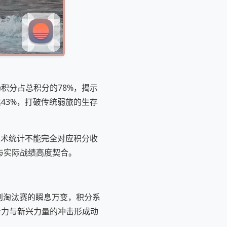
积分占总积分的78%，揭示
43%，打破传统弱旅的生存
技术统计不能完全对应积分收
与实际战绩高度契合。
到淘汰赛的瞬息万变，积分系
治力与新兴力量的冲击形成动