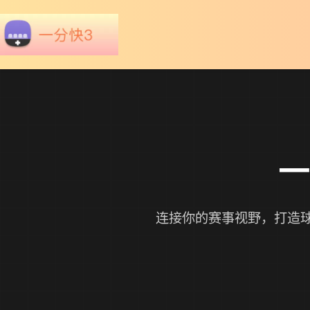
一
连接你的赛事视野，打造