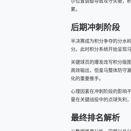
尔位置调整导致攻守失衡，
累。
后期冲刺阶段
半决赛成为积分争夺的分水
分。此时积分系统开始呈现
关键球员的爆发改写积分版图
高效输出，但皇马整体防守
化的重要推手。
心理因素在冲刺阶段的影响不
曼在关键战役中的点球失利，
最终排名解析