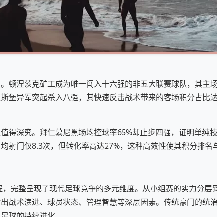
。顿涅茨克矿工成为唯一闯入十六强的非五大联赛球队，其主场
斯堡异军突起杀入八强，其快速反击战术带来的客场积分占比达
值得深究。拜仁慕尼黑场均控球率65%却止步四强，证明单纯
均射门仅8.3次，但转化率高达27%，这种高效性使其积分排名
过程，完整呈现了现代足球竞争的多元维度。从小组赛的实力分层
射出战术演进、球员状态、管理智慧等深层因素。传统豪门的统
洲足球的持续进化。