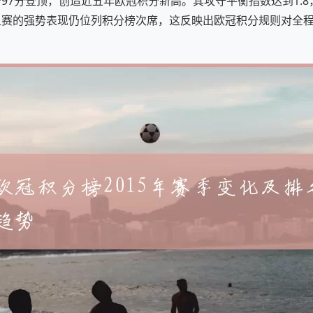
97分登顶，创造近五年欧冠积分新高。其攻守平衡指数达到1.8，
组赛的强势表现仍位列积分榜次席，这反映出欧冠积分规则对全