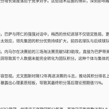
积分增长速度落后于竞争对手。这些战术层面的博弈，深刻影响
岭。巴萨与拜仁的强强对话中，梅西的世纪进球不仅锁定胜局，
马太效应，领先集团的积分优势持续扩大，前四名球队与后续球
。内马尔在决赛前的三场淘汰赛贡献5球3助攻，直接为巴萨带来
漏洞导致其个人数据未能完全转化为团队积分。这种个体与集体
容忽视。尤文图斯时隔12年再进决赛的斗志，推动其积分排名
暴露出心理素质短板，导致其最终积分落后理论预期值15%。