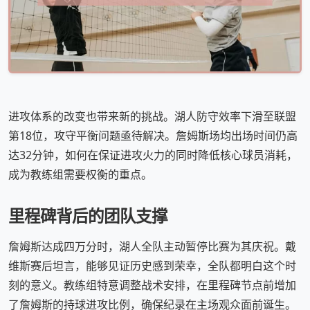
进攻体系的改变也带来新的挑战。湖人防守效率下滑至联盟
第18位，攻守平衡问题亟待解决。詹姆斯场均出场时间仍高
达32分钟，如何在保证进攻火力的同时降低核心球员消耗，
成为教练组需要权衡的重点。
里程碑背后的团队支撑
詹姆斯达成四万分时，湖人全队主动暂停比赛为其庆祝。戴
维斯赛后坦言，能够见证历史感到荣幸，全队都明白这个时
刻的意义。教练组特意调整战术安排，在里程碑节点前增加
了詹姆斯的持球进攻比例，确保纪录在主场观众面前诞生。