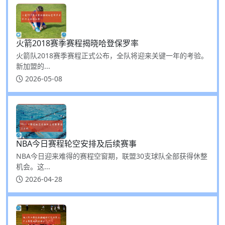
火箭2018赛季赛程揭晓哈登保罗率
火箭队2018赛季赛程正式公布，全队将迎来关键一年的考验。
新加盟的...
2026-05-08
NBA今日赛程轮空安排及后续赛事
NBA今日迎来难得的赛程空窗期，联盟30支球队全部获得休整
机会。这...
2026-04-28