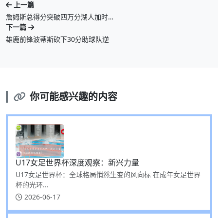
上一篇
詹姆斯总得分突破四万分湖人加时…
下一篇
雄鹿前锋波蒂斯砍下30分助球队逆
你可能感兴趣的内容
U17女足世界杯深度观察：新兴力量
U17女足世界杯：全球格局悄然生变的风向标 在成年女足世界
杯的光环...
2026-06-17