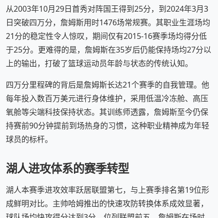
从2003年10月29日首秀对阵国王得到25分，到2024年3月3
日突破四万分，詹姆斯用时1476场常规赛。其职业生涯场均
21分的稳定性令人惊叹，期间仅有2015-16赛季场均得分低
于25分。更难得的是，詹姆斯在35岁后仍能保持场均27分以
上的输出，打破了篮球运动员年龄与状态的传统认知。
四万分里程碑的背后是詹姆斯长达21个赛季的自我管理。他
每年投入数百万美元进行身体维护，采用低温冷冻舱、高压
氧舱等尖端科技保持状态。其训练师透露，詹姆斯至今仍保
持赛前90分钟提前到场热身的习惯，这种职业精神成为年轻
球员的标杆。
湖人进攻体系的赛季转型
湖人本赛季进攻效率跃居联盟第七，与上赛季排名第19位形
成鲜明对比。主帅哈姆推出的快速攻防转换体系成效显著，
球队场均快攻得分达到3分，位列联盟前五。詹姆斯在场时