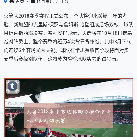
首页
体育资讯
正文
火箭队2018赛季赛程正式公布，全队将迎来关键一年的考
验。新加盟的克里斯·保罗与詹姆斯·哈登组成后场双核，球队
目标直指西部决赛。赛程安排显示，火箭将在10月18日揭幕
战对阵勇士，整个赛季将经历4次背靠背作战，其中3月下旬
的连续6个客场尤为关键。球队在常规赛收官阶段将面对多
支季后赛级别队伍，这将成为检验球队实力的试金石。