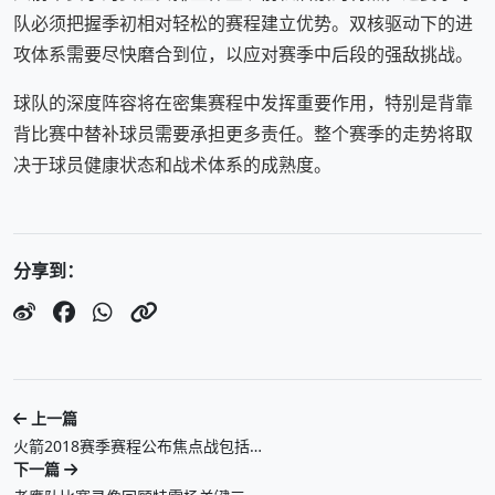
队必须把握季初相对轻松的赛程建立优势。双核驱动下的进
攻体系需要尽快磨合到位，以应对赛季中后段的强敌挑战。
球队的深度阵容将在密集赛程中发挥重要作用，特别是背靠
背比赛中替补球员需要承担更多责任。整个赛季的走势将取
决于球员健康状态和战术体系的成熟度。
分享到：
上一篇
火箭2018赛季赛程公布焦点战包括…
下一篇