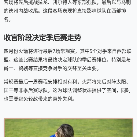
客场将先后挑战猛龙、凯尔特人等东部强队，最后以与马刺
的德州内战收尾。这段客场表现将直接影响球队在西部排
名。
收官阶段决定季后赛走势
四月份火箭将进行最后7场常规赛，其中5个对手来自西部联
盟。这些比赛结果将最终决定球队的季后赛排位，特别是与
爵士、鹈鹕等直接竞争对手的交锋至关重要。
常规赛最后一周赛程安排相对有利，火箭将先后对阵太阳、
国王等非季后赛球队。这为球队调整状态提供了空间，同时
也需要避免轻敌带来的意外失利。